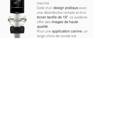
marché.
Doté d'un
design pratique
avec
une désinfection simple et d'un
écran tactile de 19"
, ce système
offre des
images de haute
qualité
.
Pour une
application canine
, un
large choix de sonde est
disponible. Le chariot
ergonomique permet de limiter
la place prise par cet
échographe tout facilitant
grandement son utilisation.
Saisissez votre nom
Saisissez votre e-mail