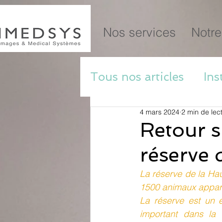
Nos services
Notre
Tous nos articles
Ins
4 mars 2024
2 min de lec
Bien-être animal
Retour 
réserve 
La réserve de la Ha
1500 animaux appart
La réserve est un é
important dans la 