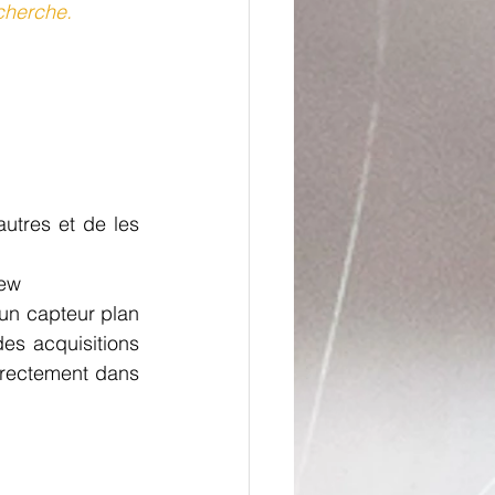
cherche. 
tres et de les 
iew
un capteur plan 
es acquisitions 
irectement dans 