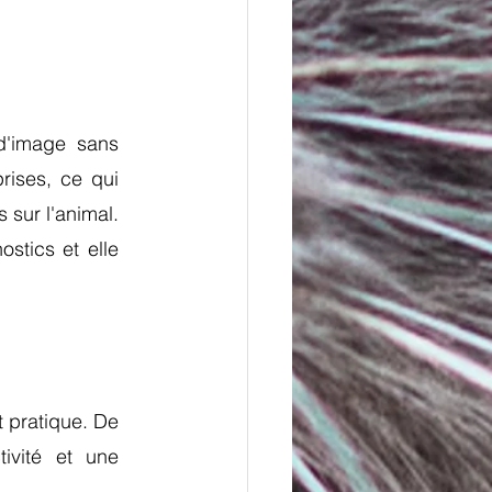
d'image sans 
ises, ce qui 
sur l'animal. 
stics et elle 
t pratique. De 
vité et une 