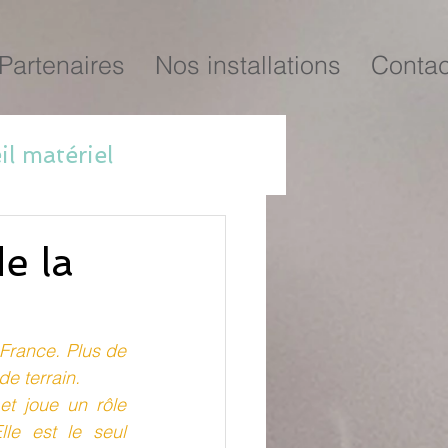
Partenaires
Nos installations
Contac
l matériel
e la
France. Plus de 
e terrain. 
t joue un rôle 
e est le seul 