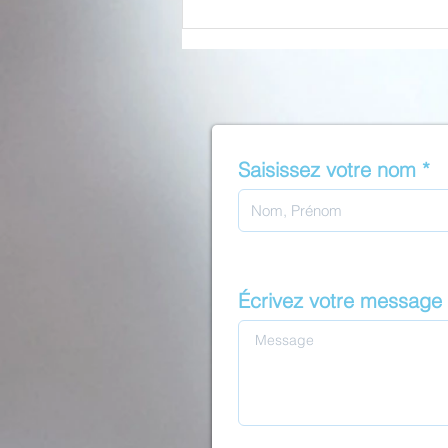
20 ANS d'IMEDSYS : L'âge
de la maturité
Saisissez votre nom
Écrivez votre message i