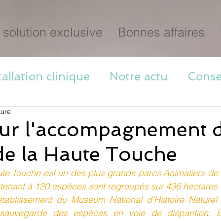
 solution exclusive
Bonnes affaires
tallation clinique
Notre actu
Consei
ture
sur l'accompagnement d
de la Haute Touche
ute Touche est un des plus grands parcs Animaliers de 
enant à 120 espèces sont regroupés sur 436 hectares d
tablissement du Museum National d'Histoire Naturel e
sauvegarde des espèces en voie de disparition. Ell