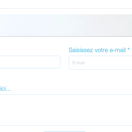
Imedsys devient partenaire
Les 
fournisseur du
rent
groupement LVI
Saisissez votre e-mail
ci...